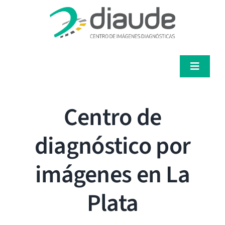
Saltar
al
contenido
Toggle
Navigat
Servicios
Centro de
Médicos
diagnóstico por
Pacientes
imágenes en La
Diaude
Plata