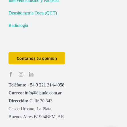
Intervencionismo y Biopsias
Densitometría Osea (QCT)
Radiología
Contanos tu opinión
Teléfono:
+54 9 221 314-4058
Correo:
info@diaude.com.ar
Dirección:
Calle 70 343
Casco Urbano, La Plata,
Buenos Aires B1904BFM, AR