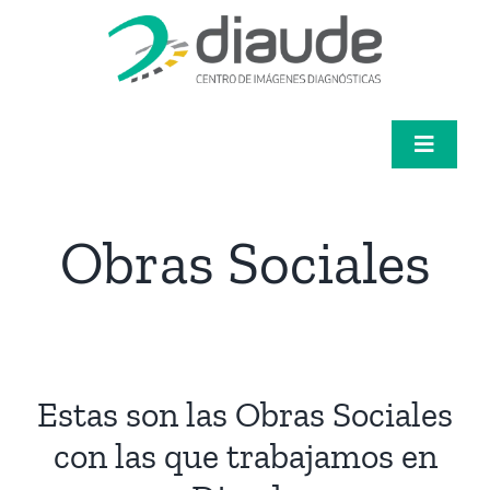
Saltar
al
contenido
Toggle
Navigat
Servicios
Obras Sociales
Médicos
Pacientes
Estas son las Obras Sociales
Diaude
con las que trabajamos en