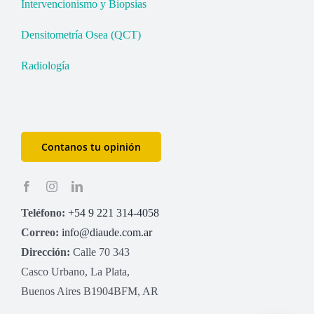
Intervencionismo y Biopsias
Densitometría Osea (QCT)
Radiología
Contanos tu opinión
Teléfono:
+54 9 221 314-4058
Correo:
info@diaude.com.ar
Dirección:
Calle 70 343
Casco Urbano, La Plata,
Buenos Aires B1904BFM, AR