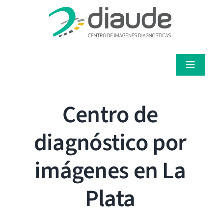
Saltar
al
contenido
Toggle
Navigat
Servicios
Centro de
Médicos
diagnóstico por
Pacientes
imágenes en La
Diaude
Plata