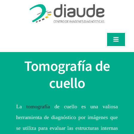
Saltar
al
contenido
Toggle
Navigat
Servicios
Tomografía de
Médicos
cuello
Pacientes
La
tomografía
de cuello es una valiosa
Diaude
herramienta de diagnóstico por imágenes que
se utiliza para evaluar las estructuras internas