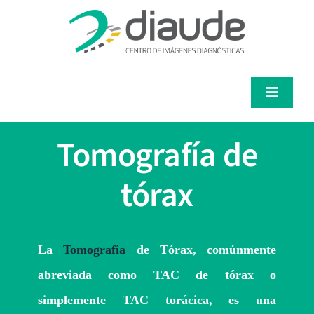
Saltar
al
contenido
Toggle
Navigat
Servicios
Tomografía de
Médicos
tórax
Pacientes
La
Tomografía
de Tórax, comúnmente
Diaude
abreviada como TAC de tórax o
simplemente TAC torácica, es una