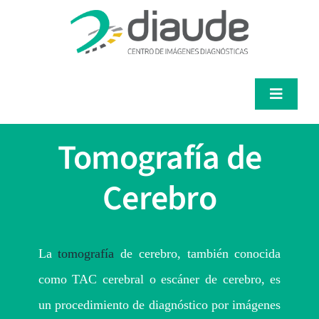
Saltar
al
contenido
Toggle
Navigat
Servicios
Tomografía de
Médicos
Cerebro
Pacientes
La
tomografía
de cerebro, también conocida
Diaude
como TAC cerebral o escáner de cerebro, es
un procedimiento de diagnóstico por imágenes