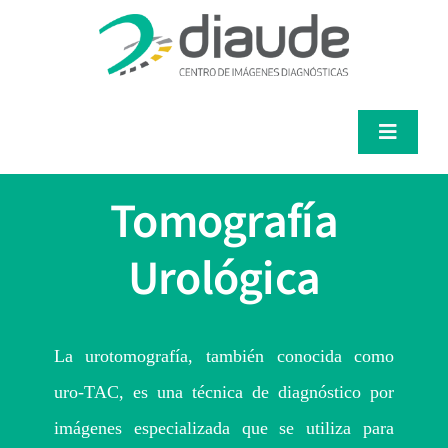
Saltar
al
contenido
Toggle
Navigat
Servicios
Tomografía
Médicos
Urológica
Pacientes
La urotomografía, también conocida como
Diaude
uro-TAC, es una técnica de diagnóstico por
imágenes especializada que se utiliza para